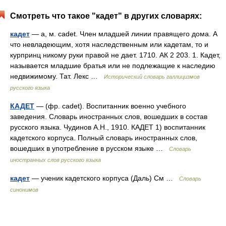
Смотреть что такое "кадет" в других словарях:
кадет
— а, м. cadet. Член младшей линии правящего дома. А
что невладеющим, хотя наследственным или кадетам, то и
курпринц никому руки правой не дает. 1710. АК 2 203. 1. Кадет,
называется младшие братья или не подлежащие к наследию
недвижимому. Тат. Лекс …
Исторический словарь галлицизмов
русского языка
КАДЕТ
— (фр. cadet). Воспитанник военно учебного
заведения. Словарь иностранных слов, вошедших в состав
русского языка. Чудинов А.Н., 1910. КАДЕТ 1) воспитанник
кадетского корпуса. Полный словарь иностранных слов,
вошедших в употребление в русском языке …
Словарь
иностранных слов русского языка
кадет
— ученик кадетского корпуса (Даль) См …
Словарь
синонимов