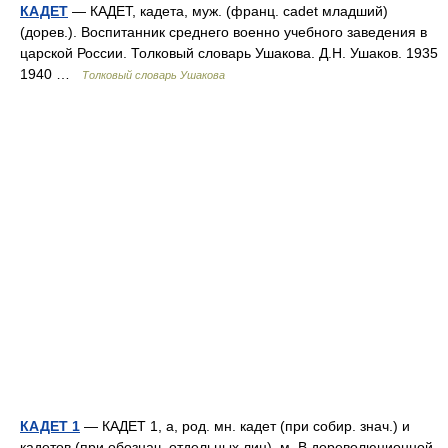
КАДЕТ
— КАДЕТ, кадета, муж. (франц. cadet младший)
(дорев.). Воспитанник среднего военно учебного заведения в
царской России. Толковый словарь Ушакова. Д.Н. Ушаков. 1935
1940 …
Толковый словарь Ушакова
КАДЕТ 1
— КАДЕТ 1, а, род. мн. кадет (при собир. знач.) и
кадетов (при обознач. отдельных лиц), м. В дореволюционной