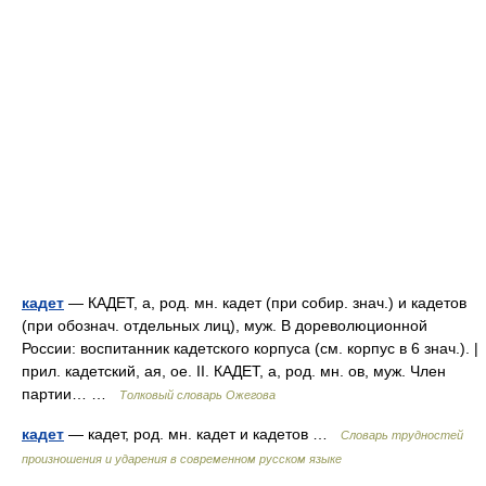
кадет
— КАДЕТ, а, род. мн. кадет (при собир. знач.) и кадетов
(при обознач. отдельных лиц), муж. В дореволюционной
России: воспитанник кадетского корпуса (см. корпус в 6 знач.). |
прил. кадетский, ая, ое. II. КАДЕТ, а, род. мн. ов, муж. Член
партии… …
Толковый словарь Ожегова
кадет
— кадет, род. мн. кадет и кадетов …
Словарь трудностей
произношения и ударения в современном русском языке