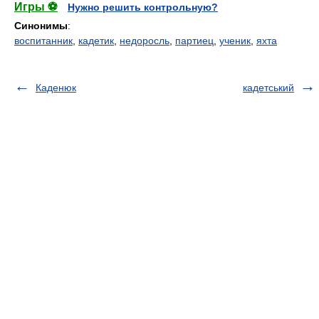
Игры ⚽
Нужно решить контрольную?
Синонимы
:
воспитанник
,
кадетик
,
недоросль
,
партиец
,
ученик
,
яхта
Каденюк
кадетський